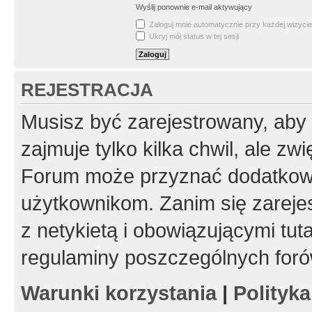
Wyślij ponownie e-mail aktywujący
Zaloguj mnie automatycznie przy każdej wizycie
Ukryj mój status w tej sesji
REJESTRACJA
Musisz być zarejestrowany, aby
zajmuje tylko kilka chwil, ale z
Forum może przyznać dodatkow
użytkownikom. Zanim się zarejes
z netykietą i obowiązującymi tut
regulaminy poszczególnych foró
Warunki korzystania
|
Polityk