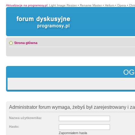
Aktualizacje na programosy.pl
:
Light Image Resizer
•
Rename Master
•
Helium
•
Opera
•
Chr
Strona główna
OG
Administrator forum wymaga, żebyś był zarejestrowany i z
Nazwa użytkownika:
Hasło:
Zapomniałem hasła