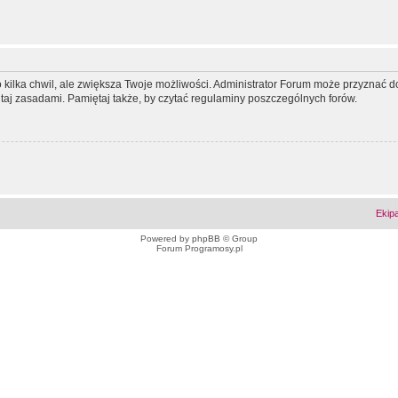
ko kilka chwil, ale zwiększa Twoje możliwości. Administrator Forum może przyzna
tutaj zasadami. Pamiętaj także, by czytać regulaminy poszczególnych forów.
Ekip
Powered by
phpBB
© Group
Forum Programosy.pl