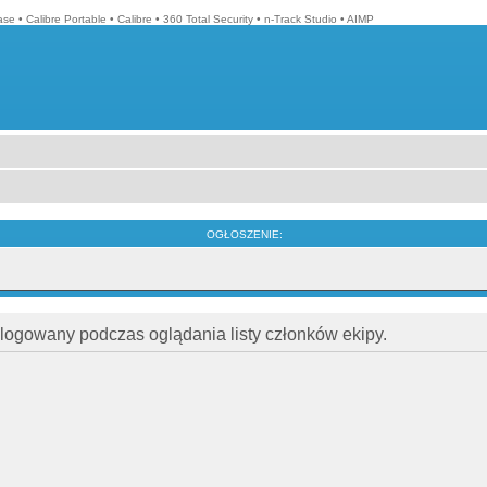
ase
•
Calibre Portable
•
Calibre
•
360 Total Security
•
n-Track Studio
•
AIMP
OGŁOSZENIE:
alogowany podczas oglądania listy członków ekipy.