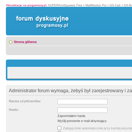
Aktualizacje na programosy.pl
:
SUPERAntiSpyware Free
•
MailWasher Pro
•
GS-Calc
•
GS-B
Strona główna
Administrator forum wymaga, żebyś był zarejestrowany i z
Nazwa użytkownika:
Hasło:
Zapomniałem hasła
Wyślij ponownie e-mail aktywujący
Zaloguj mnie automatycznie przy każdej wizycie