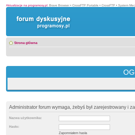
Aktualizacje na programosy.pl
:
Brave Browser
•
CrossFTP Portable
•
CrossFTP
•
System Mec
Strona główna
OG
Administrator forum wymaga, żebyś był zarejestrowany i z
Nazwa użytkownika:
Hasło:
Zapomniałem hasła