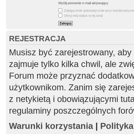
Wyślij ponownie e-mail aktywujący
Zaloguj mnie automatycznie przy każdej wizycie
Ukryj mój status w tej sesji
REJESTRACJA
Musisz być zarejestrowany, aby
zajmuje tylko kilka chwil, ale z
Forum może przyznać dodatkow
użytkownikom. Zanim się zarejes
z netykietą i obowiązującymi tut
regulaminy poszczególnych foró
Warunki korzystania
|
Polityk