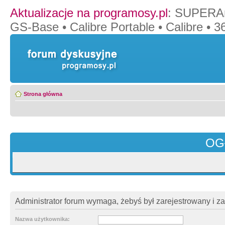
Aktualizacje na programosy.pl
:
SUPERAn
GS-Base
•
Calibre Portable
•
Calibre
•
36
Strona główna
OG
Administrator forum wymaga, żebyś był zarejestrowany i z
Nazwa użytkownika: