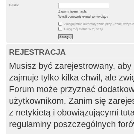
Hasło:
Zapomniałem hasła
Wyślij ponownie e-mail aktywujący
Zaloguj mnie automatycznie przy każdej wizycie
Ukryj mój status w tej sesji
REJESTRACJA
Musisz być zarejestrowany, aby
zajmuje tylko kilka chwil, ale z
Forum może przyznać dodatkow
użytkownikom. Zanim się zarejes
z netykietą i obowiązującymi tut
regulaminy poszczególnych foró