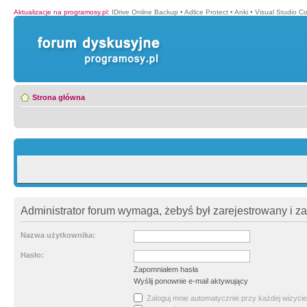
Aktualizacje na programosy.pl
:
IDrive Online Backup
•
Adlice Protect
•
Anki
•
Visual Studio C
Strona główna
Administrator forum wymaga, żebyś był zarejestrowany i z
Nazwa użytkownika:
Hasło:
Zapomniałem hasła
Wyślij ponownie e-mail aktywujący
Zaloguj mnie automatycznie przy każdej wizycie