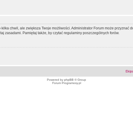
ko kilka chwil, ale zwiększa Twoje możliwości. Administrator Forum może przyzna
tutaj zasadami. Pamiętaj także, by czytać regulaminy poszczególnych forów.
Ekip
Powered by
phpBB
© Group
Forum Programosy.pl