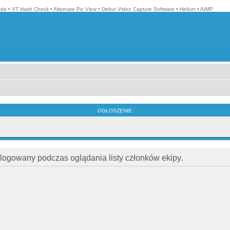
ode
•
VT Hash Check
•
Alternate Pic View
•
Debut Video Capture Software
•
Helium
•
AIMP
OGŁOSZENIE:
alogowany podczas oglądania listy członków ekipy.