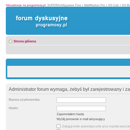
Aktualizacje na programosy.pl
:
SUPERAntiSpyware Free
•
MailWasher Pro
•
GS-Calc
•
GS-B
Strona główna
Administrator forum wymaga, żebyś był zarejestrowany i z
Nazwa użytkownika:
Hasło:
Zapomniałem hasła
Wyślij ponownie e-mail aktywujący
Zaloguj mnie automatycznie przy każdej wizycie