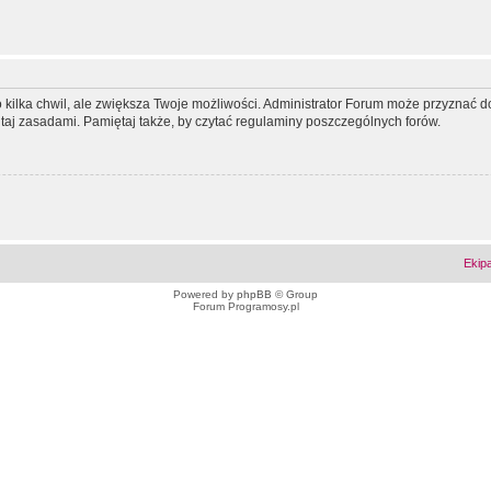
ko kilka chwil, ale zwiększa Twoje możliwości. Administrator Forum może przyzna
tutaj zasadami. Pamiętaj także, by czytać regulaminy poszczególnych forów.
Ekip
Powered by
phpBB
© Group
Forum Programosy.pl