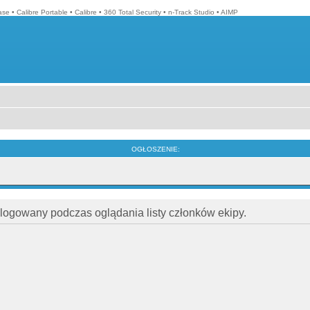
ase
•
Calibre Portable
•
Calibre
•
360 Total Security
•
n-Track Studio
•
AIMP
OGŁOSZENIE:
alogowany podczas oglądania listy członków ekipy.