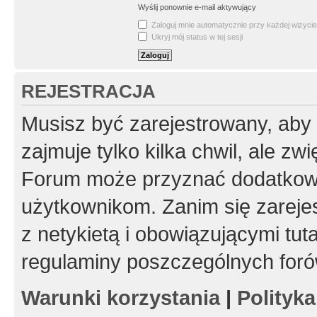
Wyślij ponownie e-mail aktywujący
Zaloguj mnie automatycznie przy każdej wizycie
Ukryj mój status w tej sesji
REJESTRACJA
Musisz być zarejestrowany, aby
zajmuje tylko kilka chwil, ale z
Forum może przyznać dodatkow
użytkownikom. Zanim się zarejes
z netykietą i obowiązującymi tut
regulaminy poszczególnych foró
Warunki korzystania
|
Polityk