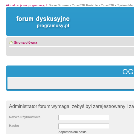
Aktualizacje na programosy.pl
:
Brave Browser
•
CrossFTP Portable
•
CrossFTP
•
System Mec
Strona główna
OG
Administrator forum wymaga, żebyś był zarejestrowany i z
Nazwa użytkownika:
Hasło:
Zapomniałem hasła