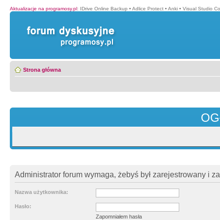
Aktualizacje na programosy.pl
:
IDrive Online Backup
•
Adlice Protect
•
Anki
•
Visual Studio C
Strona główna
OG
Administrator forum wymaga, żebyś był zarejestrowany i z
Nazwa użytkownika:
Hasło:
Zapomniałem hasła