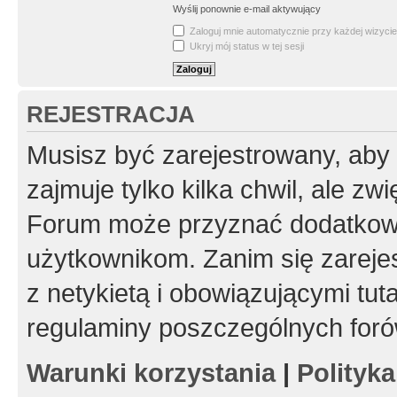
Wyślij ponownie e-mail aktywujący
Zaloguj mnie automatycznie przy każdej wizycie
Ukryj mój status w tej sesji
REJESTRACJA
Musisz być zarejestrowany, aby
zajmuje tylko kilka chwil, ale z
Forum może przyznać dodatkow
użytkownikom. Zanim się zarejes
z netykietą i obowiązującymi tut
regulaminy poszczególnych foró
Warunki korzystania
|
Polityk