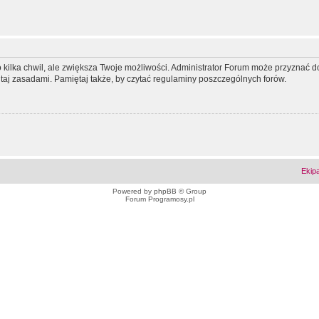
ko kilka chwil, ale zwiększa Twoje możliwości. Administrator Forum może przyzna
tutaj zasadami. Pamiętaj także, by czytać regulaminy poszczególnych forów.
Ekip
Powered by
phpBB
© Group
Forum Programosy.pl