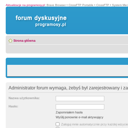
Aktualizacje na programosy.pl
:
Brave Browser
•
CrossFTP Portable
•
CrossFTP
•
System Mec
Strona główna
Administrator forum wymaga, żebyś był zarejestrowany i z
Nazwa użytkownika:
Hasło:
Zapomniałem hasła
Wyślij ponownie e-mail aktywujący
Zaloguj mnie automatycznie przy każdej wizycie