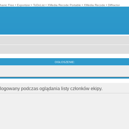
hanic Free
•
Exportizer
•
ToDoList
•
XMedia Recode Portable
•
XMedia Recode
•
Diffractor
OGŁOSZENIE:
alogowany podczas oglądania listy członków ekipy.