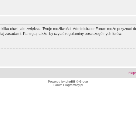
ko kilka chwil, ale zwiększa Twoje możliwości. Administrator Forum może przyzna
tutaj zasadami. Pamiętaj także, by czytać regulaminy poszczególnych forów.
Ekip
Powered by
phpBB
© Group
Forum Programosy.pl