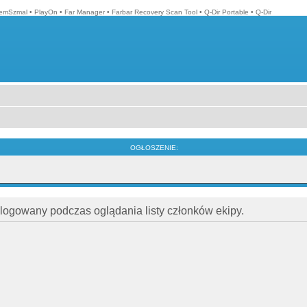
emSzmal
•
PlayOn
•
Far Manager
•
Farbar Recovery Scan Tool
•
Q-Dir Portable
•
Q-Dir
OGŁOSZENIE:
alogowany podczas oglądania listy członków ekipy.