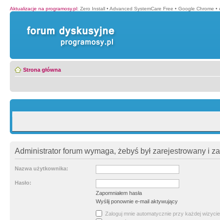
Aktualizacje na programosy.pl
:
Zero Install
•
Advanced SystemCare Free
•
Google Chrome
•
Strona główna
Administrator forum wymaga, żebyś był zarejestrowany i z
Nazwa użytkownika:
Hasło:
Zapomniałem hasła
Wyślij ponownie e-mail aktywujący
Zaloguj mnie automatycznie przy każdej wizycie