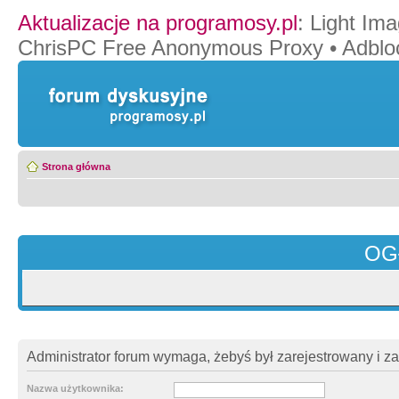
Aktualizacje na programosy.pl
:
Light Ima
ChrisPC Free Anonymous Proxy
•
Adblo
Strona główna
OG
Administrator forum wymaga, żebyś był zarejestrowany i z
Nazwa użytkownika: