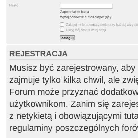
Hasło:
Zapomniałem hasła
Wyślij ponownie e-mail aktywujący
Zaloguj mnie automatycznie przy każdej wizycie
Ukryj mój status w tej sesji
REJESTRACJA
Musisz być zarejestrowany, aby
zajmuje tylko kilka chwil, ale z
Forum może przyznać dodatkow
użytkownikom. Zanim się zarejes
z netykietą i obowiązującymi tut
regulaminy poszczególnych foró