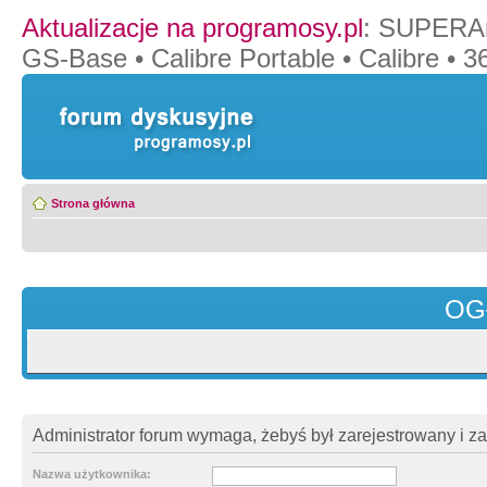
Aktualizacje na programosy.pl
:
SUPERAn
GS-Base
•
Calibre Portable
•
Calibre
•
36
Strona główna
OG
Administrator forum wymaga, żebyś był zarejestrowany i z
Nazwa użytkownika: