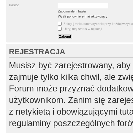
Hasło:
Zapomniałem hasła
Wyślij ponownie e-mail aktywujący
Zaloguj mnie automatycznie przy każdej wizycie
Ukryj mój status w tej sesji
REJESTRACJA
Musisz być zarejestrowany, aby
zajmuje tylko kilka chwil, ale z
Forum może przyznać dodatkow
użytkownikom. Zanim się zarejes
z netykietą i obowiązującymi tut
regulaminy poszczególnych foró