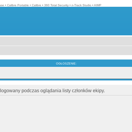
ase
•
Calibre Portable
•
Calibre
•
360 Total Security
•
n-Track Studio
•
AIMP
OGŁOSZENIE:
alogowany podczas oglądania listy członków ekipy.