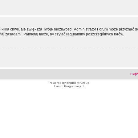
ko kilka chwil, ale zwiększa Twoje możliwości. Administrator Forum może przyzna
tutaj zasadami. Pamiętaj także, by czytać regulaminy poszczególnych forów.
Ekip
Powered by
phpBB
© Group
Forum Programosy.pl