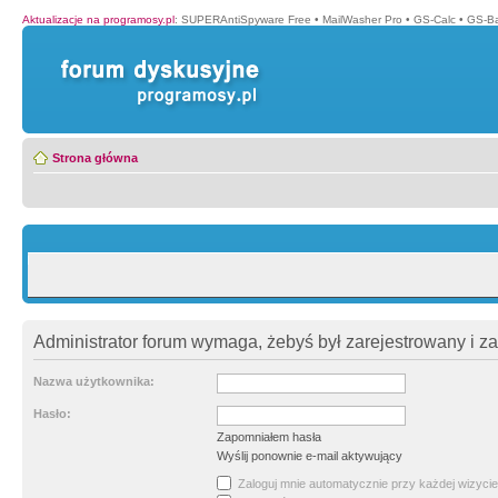
Aktualizacje na programosy.pl
:
SUPERAntiSpyware Free
•
MailWasher Pro
•
GS-Calc
•
GS-B
Strona główna
Administrator forum wymaga, żebyś był zarejestrowany i z
Nazwa użytkownika:
Hasło:
Zapomniałem hasła
Wyślij ponownie e-mail aktywujący
Zaloguj mnie automatycznie przy każdej wizycie