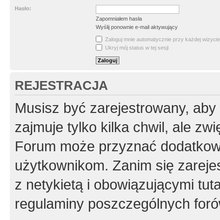
Hasło:
Zapomniałem hasła
Wyślij ponownie e-mail aktywujący
Zaloguj mnie automatycznie przy każdej wizycie
Ukryj mój status w tej sesji
REJESTRACJA
Musisz być zarejestrowany, aby
zajmuje tylko kilka chwil, ale z
Forum może przyznać dodatkow
użytkownikom. Zanim się zarejes
z netykietą i obowiązującymi tut
regulaminy poszczególnych foró