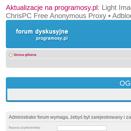
Aktualizacje na programosy.pl
:
Light Ima
ChrisPC Free Anonymous Proxy
•
Adblo
Strona główna
OG
Administrator forum wymaga, żebyś był zarejestrowany i z
Nazwa użytkownika: