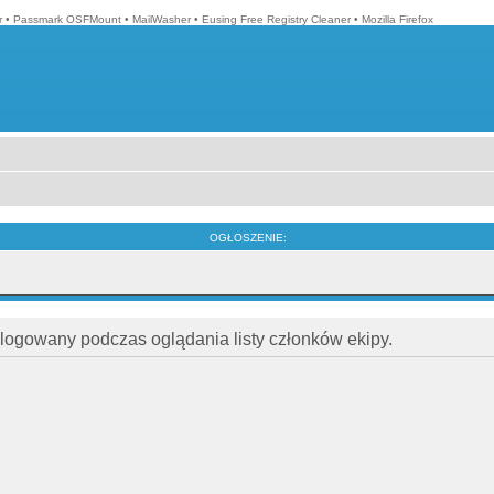
r
•
Passmark OSFMount
•
MailWasher
•
Eusing Free Registry Cleaner
•
Mozilla Firefox
OGŁOSZENIE:
alogowany podczas oglądania listy członków ekipy.