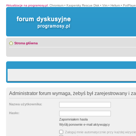
Aktualizacje na programosy.pl
:
Chromium
•
Kaspersky Rescue Disk
•
Vim
•
Helium
•
PotPlaye
Strona główna
Administrator forum wymaga, żebyś był zarejestrowany i z
Nazwa użytkownika:
Hasło:
Zapomniałem hasła
Wyślij ponownie e-mail aktywujący
Zaloguj mnie automatycznie przy każdej wizycie