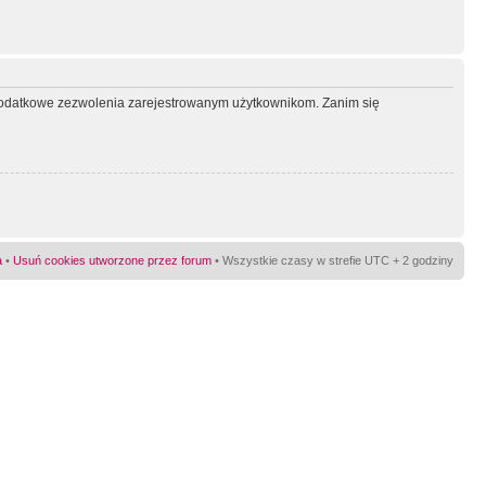
ć dodatkowe zezwolenia zarejestrowanym użytkownikom. Zanim się
a
•
Usuń cookies utworzone przez forum
• Wszystkie czasy w strefie UTC + 2 godziny