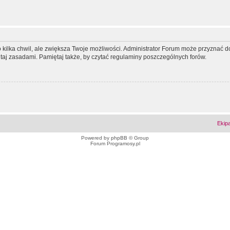
ko kilka chwil, ale zwiększa Twoje możliwości. Administrator Forum może przyzna
tutaj zasadami. Pamiętaj także, by czytać regulaminy poszczególnych forów.
Ekip
Powered by
phpBB
© Group
Forum Programosy.pl