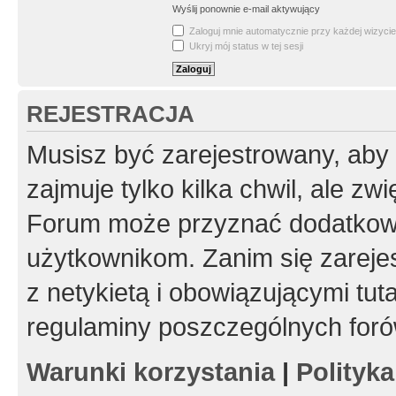
Wyślij ponownie e-mail aktywujący
Zaloguj mnie automatycznie przy każdej wizycie
Ukryj mój status w tej sesji
REJESTRACJA
Musisz być zarejestrowany, aby
zajmuje tylko kilka chwil, ale z
Forum może przyznać dodatkow
użytkownikom. Zanim się zarejes
z netykietą i obowiązującymi tut
regulaminy poszczególnych foró
Warunki korzystania
|
Polityk