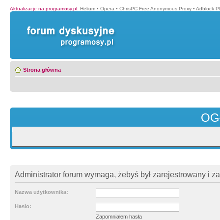
Aktualizacje na programosy.pl
:
Helium
•
Opera
•
ChrisPC Free Anonymous Proxy
•
Adblock P
Strona główna
OG
Administrator forum wymaga, żebyś był zarejestrowany i z
Nazwa użytkownika:
Hasło:
Zapomniałem hasła