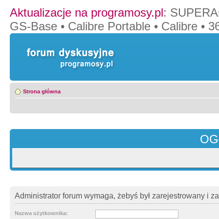
Aktualizacje na programosy.pl
:
SUPERAn
GS-Base
•
Calibre Portable
•
Calibre
•
36
Strona główna
OG
Administrator forum wymaga, żebyś był zarejestrowany i z
Nazwa użytkownika: