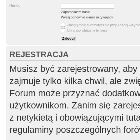
Hasło:
Zapomniałem hasła
Wyślij ponownie e-mail aktywujący
Zaloguj mnie automatycznie przy każdej wizycie
Ukryj mój status w tej sesji
REJESTRACJA
Musisz być zarejestrowany, aby
zajmuje tylko kilka chwil, ale z
Forum może przyznać dodatkow
użytkownikom. Zanim się zarejes
z netykietą i obowiązującymi tut
regulaminy poszczególnych foró