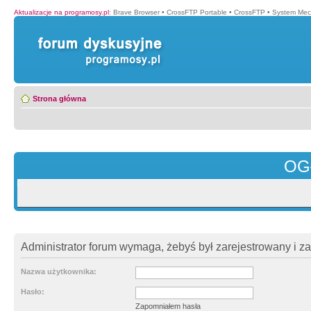
Aktualizacje na programosy.pl
:
Brave Browser
•
CrossFTP Portable
•
CrossFTP
•
System Mec
Strona główna
OG
Administrator forum wymaga, żebyś był zarejestrowany i z
Nazwa użytkownika:
Hasło:
Zapomniałem hasła