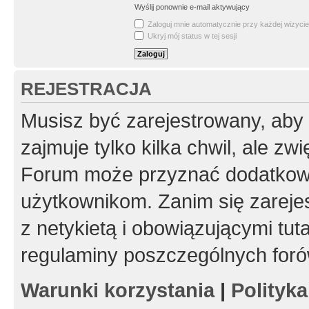
Wyślij ponownie e-mail aktywujący
Zaloguj mnie automatycznie przy każdej wizycie
Ukryj mój status w tej sesji
REJESTRACJA
Musisz być zarejestrowany, aby
zajmuje tylko kilka chwil, ale z
Forum może przyznać dodatkow
użytkownikom. Zanim się zarejes
z netykietą i obowiązującymi tut
regulaminy poszczególnych foró
Warunki korzystania
|
Polityk