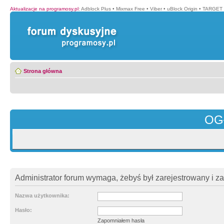
Aktualizacje na programosy.pl
:
Adblock Plus
•
Mixmax Free
•
Viber
•
uBlock Origin
•
TARGET 
Strona główna
OG
Administrator forum wymaga, żebyś był zarejestrowany i z
Nazwa użytkownika:
Hasło:
Zapomniałem hasła