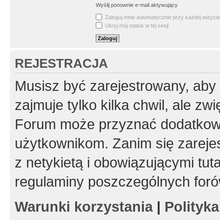
Wyślij ponownie e-mail aktywujący
Zaloguj mnie automatycznie przy każdej wizycie
Ukryj mój status w tej sesji
REJESTRACJA
Musisz być zarejestrowany, aby
zajmuje tylko kilka chwil, ale z
Forum może przyznać dodatkow
użytkownikom. Zanim się zarejes
z netykietą i obowiązującymi tut
regulaminy poszczególnych foró
Warunki korzystania
|
Polityk