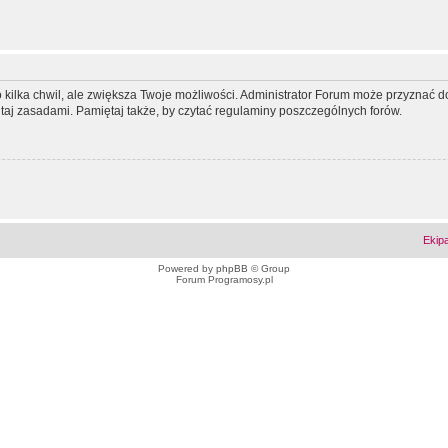
ko kilka chwil, ale zwiększa Twoje możliwości. Administrator Forum może przyzna
tutaj zasadami. Pamiętaj także, by czytać regulaminy poszczególnych forów.
Ekip
Powered by
phpBB
© Group
Forum Programosy.pl