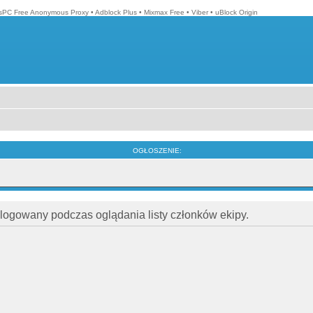
isPC Free Anonymous Proxy
•
Adblock Plus
•
Mixmax Free
•
Viber
•
uBlock Origin
OGŁOSZENIE:
alogowany podczas oglądania listy członków ekipy.