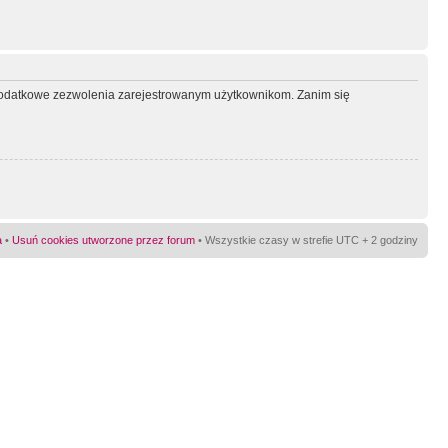
ć dodatkowe zezwolenia zarejestrowanym użytkownikom. Zanim się
a
•
Usuń cookies utworzone przez forum
• Wszystkie czasy w strefie UTC + 2 godziny