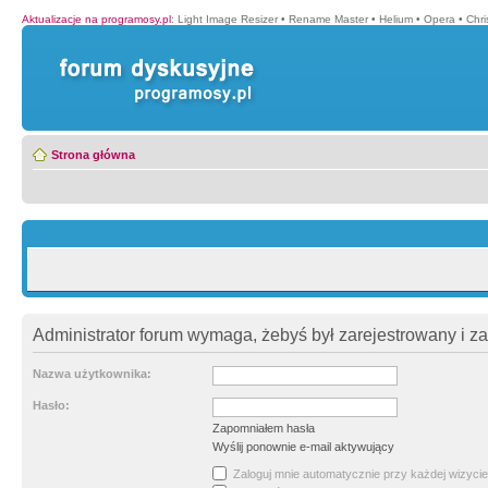
Aktualizacje na programosy.pl
:
Light Image Resizer
•
Rename Master
•
Helium
•
Opera
•
Chr
Strona główna
Administrator forum wymaga, żebyś był zarejestrowany i z
Nazwa użytkownika:
Hasło:
Zapomniałem hasła
Wyślij ponownie e-mail aktywujący
Zaloguj mnie automatycznie przy każdej wizycie