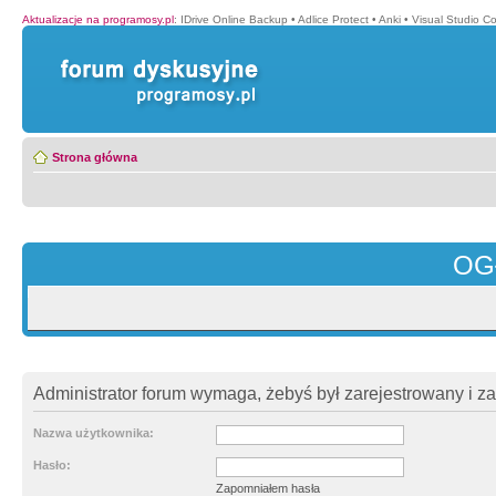
Aktualizacje na programosy.pl
:
IDrive Online Backup
•
Adlice Protect
•
Anki
•
Visual Studio C
Strona główna
OG
Administrator forum wymaga, żebyś był zarejestrowany i z
Nazwa użytkownika:
Hasło:
Zapomniałem hasła