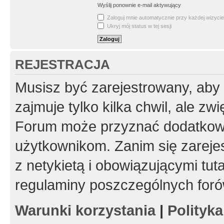
Wyślij ponownie e-mail aktywujący
Zaloguj mnie automatycznie przy każdej wizycie
Ukryj mój status w tej sesji
REJESTRACJA
Musisz być zarejestrowany, aby
zajmuje tylko kilka chwil, ale z
Forum może przyznać dodatkow
użytkownikom. Zanim się zarejes
z netykietą i obowiązującymi tut
regulaminy poszczególnych foró
Warunki korzystania
|
Polityk