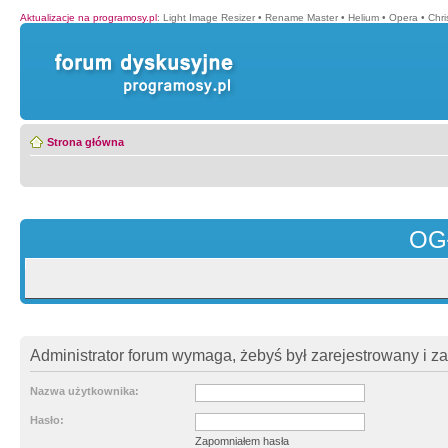
Aktualizacje na programosy.pl
:
Light Image Resizer
•
Rename Master
•
Helium
•
Opera
•
Chr
Strona główna
OG
Administrator forum wymaga, żebyś był zarejestrowany i z
Nazwa użytkownika:
Hasło:
Zapomniałem hasła