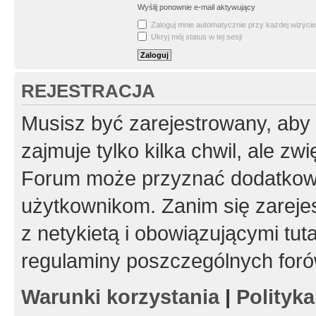
Wyślij ponownie e-mail aktywujący
Zaloguj mnie automatycznie przy każdej wizycie
Ukryj mój status w tej sesji
REJESTRACJA
Musisz być zarejestrowany, aby
zajmuje tylko kilka chwil, ale z
Forum może przyznać dodatkow
użytkownikom. Zanim się zarejes
z netykietą i obowiązującymi tut
regulaminy poszczególnych foró
Warunki korzystania
|
Polityk