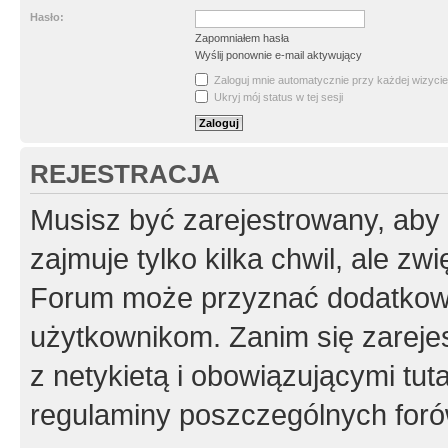
Hasło:
Zapomniałem hasła
Wyślij ponownie e-mail aktywujący
Zaloguj mnie automatycznie przy każdej wizycie
Ukryj mój status w tej sesji
REJESTRACJA
Musisz być zarejestrowany, aby
zajmuje tylko kilka chwil, ale z
Forum może przyznać dodatkow
użytkownikom. Zanim się zarejes
z netykietą i obowiązującymi tut
regulaminy poszczególnych foró