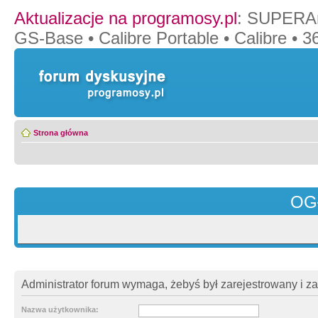
Aktualizacje na programosy.pl
:
SUPERAn
GS-Base
•
Calibre Portable
•
Calibre
•
36
Strona główna
OG
Administrator forum wymaga, żebyś był zarejestrowany i z
Nazwa użytkownika: