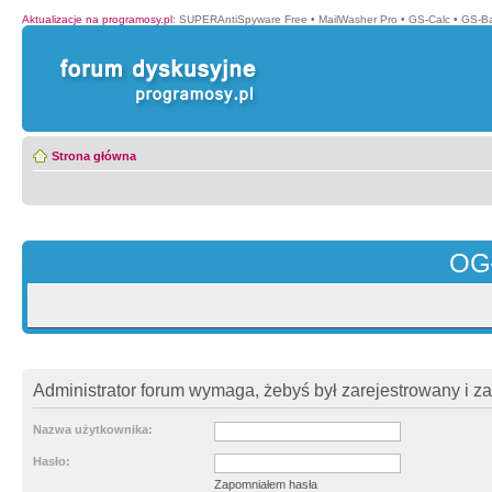
Aktualizacje na programosy.pl
:
SUPERAntiSpyware Free
•
MailWasher Pro
•
GS-Calc
•
GS-B
Strona główna
OG
Administrator forum wymaga, żebyś był zarejestrowany i z
Nazwa użytkownika:
Hasło:
Zapomniałem hasła