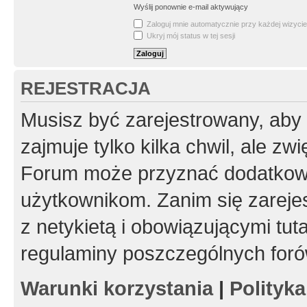
Wyślij ponownie e-mail aktywujący
Zaloguj mnie automatycznie przy każdej wizycie
Ukryj mój status w tej sesji
REJESTRACJA
Musisz być zarejestrowany, aby
zajmuje tylko kilka chwil, ale z
Forum może przyznać dodatkow
użytkownikom. Zanim się zarejes
z netykietą i obowiązującymi tut
regulaminy poszczególnych foró
Warunki korzystania
|
Polityk