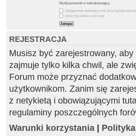
Wyślij ponownie e-mail aktywujący
Zaloguj mnie automatycznie przy każdej wizycie
Ukryj mój status w tej sesji
REJESTRACJA
Musisz być zarejestrowany, aby
zajmuje tylko kilka chwil, ale z
Forum może przyznać dodatkow
użytkownikom. Zanim się zarejes
z netykietą i obowiązującymi tut
regulaminy poszczególnych foró
Warunki korzystania
|
Polityk