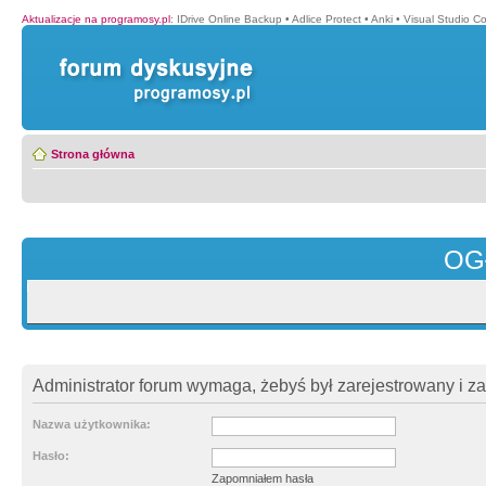
Aktualizacje na programosy.pl
:
IDrive Online Backup
•
Adlice Protect
•
Anki
•
Visual Studio C
Strona główna
OG
Administrator forum wymaga, żebyś był zarejestrowany i z
Nazwa użytkownika:
Hasło:
Zapomniałem hasła