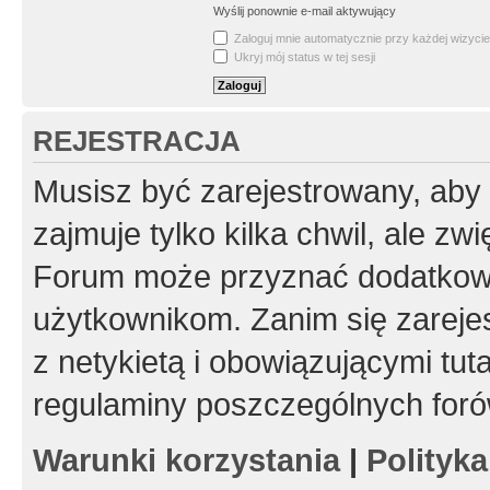
Wyślij ponownie e-mail aktywujący
Zaloguj mnie automatycznie przy każdej wizycie
Ukryj mój status w tej sesji
REJESTRACJA
Musisz być zarejestrowany, aby
zajmuje tylko kilka chwil, ale z
Forum może przyznać dodatkow
użytkownikom. Zanim się zarejes
z netykietą i obowiązującymi tut
regulaminy poszczególnych foró
Warunki korzystania
|
Polityk