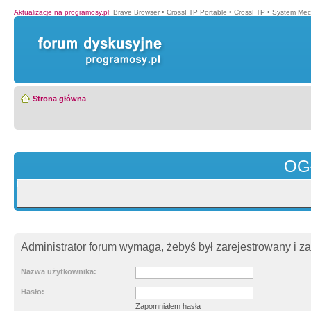
Aktualizacje na programosy.pl
:
Brave Browser
•
CrossFTP Portable
•
CrossFTP
•
System Mec
Strona główna
OG
Administrator forum wymaga, żebyś był zarejestrowany i z
Nazwa użytkownika:
Hasło:
Zapomniałem hasła