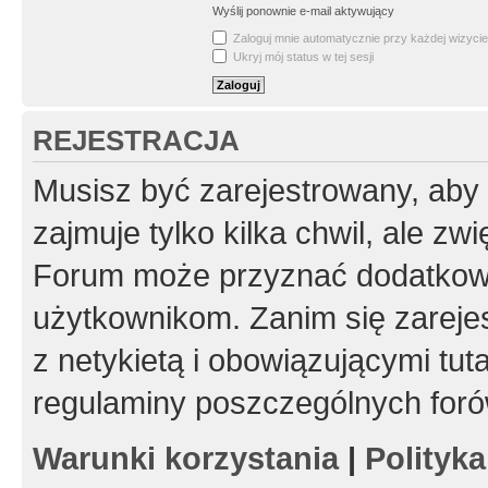
Wyślij ponownie e-mail aktywujący
Zaloguj mnie automatycznie przy każdej wizycie
Ukryj mój status w tej sesji
REJESTRACJA
Musisz być zarejestrowany, aby
zajmuje tylko kilka chwil, ale z
Forum może przyznać dodatkow
użytkownikom. Zanim się zarejes
z netykietą i obowiązującymi tut
regulaminy poszczególnych foró
Warunki korzystania
|
Polityk