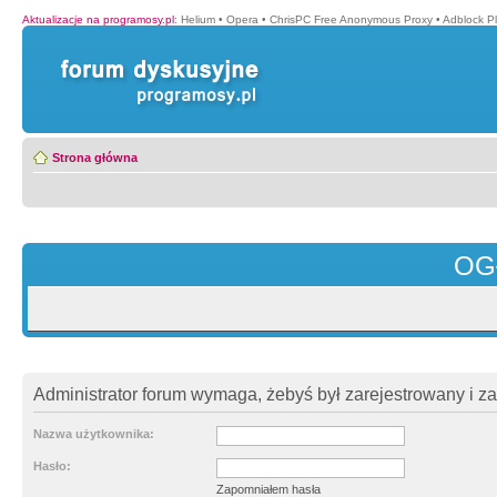
Aktualizacje na programosy.pl
:
Helium
•
Opera
•
ChrisPC Free Anonymous Proxy
•
Adblock P
Strona główna
OG
Administrator forum wymaga, żebyś był zarejestrowany i z
Nazwa użytkownika:
Hasło:
Zapomniałem hasła