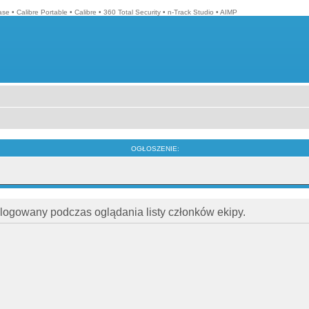
ase
•
Calibre Portable
•
Calibre
•
360 Total Security
•
n-Track Studio
•
AIMP
OGŁOSZENIE:
alogowany podczas oglądania listy członków ekipy.