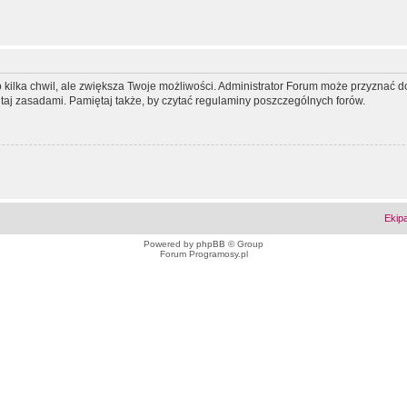
ko kilka chwil, ale zwiększa Twoje możliwości. Administrator Forum może przyzna
tutaj zasadami. Pamiętaj także, by czytać regulaminy poszczególnych forów.
Ekip
Powered by
phpBB
© Group
Forum Programosy.pl