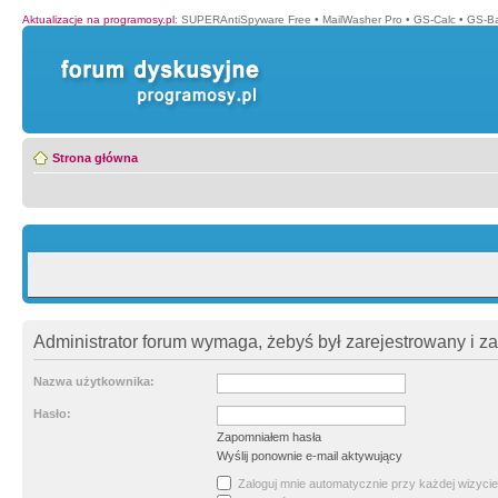
Aktualizacje na programosy.pl
:
SUPERAntiSpyware Free
•
MailWasher Pro
•
GS-Calc
•
GS-B
Strona główna
Administrator forum wymaga, żebyś był zarejestrowany i z
Nazwa użytkownika:
Hasło:
Zapomniałem hasła
Wyślij ponownie e-mail aktywujący
Zaloguj mnie automatycznie przy każdej wizycie