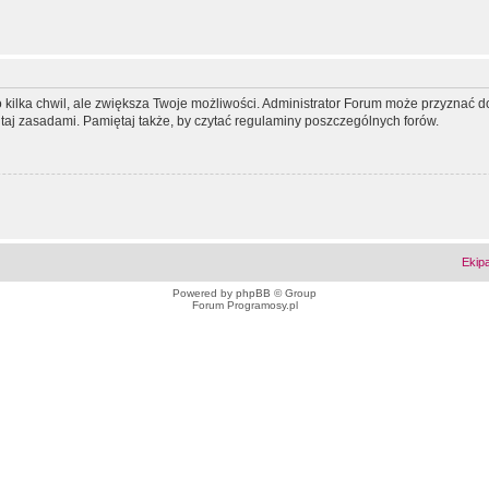
ko kilka chwil, ale zwiększa Twoje możliwości. Administrator Forum może przyzna
tutaj zasadami. Pamiętaj także, by czytać regulaminy poszczególnych forów.
Ekip
Powered by
phpBB
© Group
Forum Programosy.pl