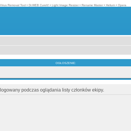
Virus Removal Tool
•
Dr.WEB CureIt!
•
Light Image Resizer
•
Rename Master
•
Helium
•
Opera
OGŁOSZENIE:
alogowany podczas oglądania listy członków ekipy.