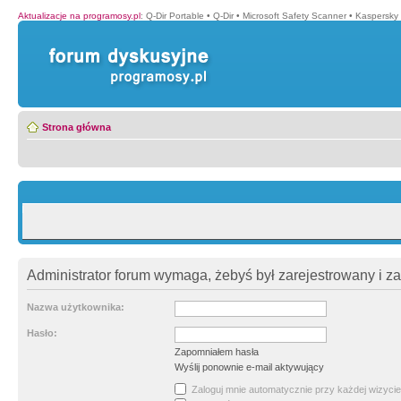
Aktualizacje na programosy.pl
:
Q-Dir Portable
•
Q-Dir
•
Microsoft Safety Scanner
•
Kaspersky 
Strona główna
Administrator forum wymaga, żebyś był zarejestrowany i z
Nazwa użytkownika:
Hasło:
Zapomniałem hasła
Wyślij ponownie e-mail aktywujący
Zaloguj mnie automatycznie przy każdej wizycie