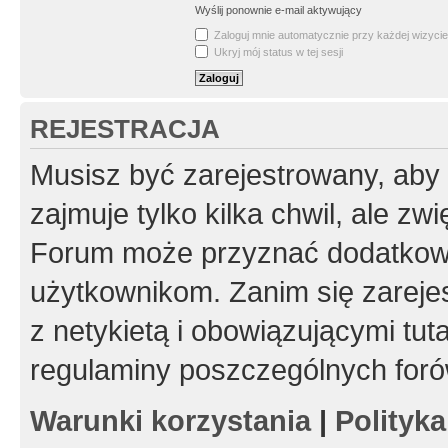
Wyślij ponownie e-mail aktywujący
Zaloguj mnie automatycznie przy każdej wizycie
Ukryj mój status w tej sesji
REJESTRACJA
Musisz być zarejestrowany, aby
zajmuje tylko kilka chwil, ale z
Forum może przyznać dodatkow
użytkownikom. Zanim się zarejes
z netykietą i obowiązującymi tut
regulaminy poszczególnych foró
Warunki korzystania
|
Polityk