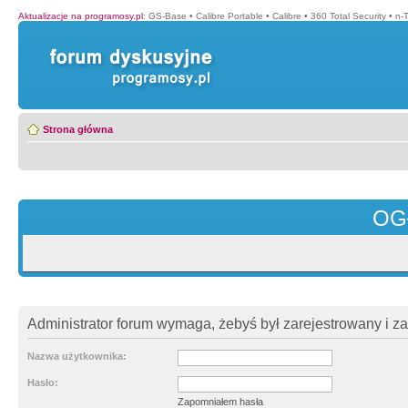
Aktualizacje na programosy.pl
:
GS-Base
•
Calibre Portable
•
Calibre
•
360 Total Security
•
n-
Strona główna
OG
Administrator forum wymaga, żebyś był zarejestrowany i z
Nazwa użytkownika:
Hasło:
Zapomniałem hasła