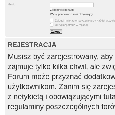
Hasło:
Zapomniałem hasła
Wyślij ponownie e-mail aktywujący
Zaloguj mnie automatycznie przy każdej wizycie
Ukryj mój status w tej sesji
REJESTRACJA
Musisz być zarejestrowany, aby
zajmuje tylko kilka chwil, ale z
Forum może przyznać dodatkow
użytkownikom. Zanim się zarejes
z netykietą i obowiązującymi tut
regulaminy poszczególnych foró