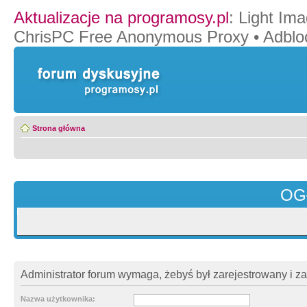
Aktualizacje na programosy.pl
:
Light Ima
ChrisPC Free Anonymous Proxy
•
Adblo
Strona główna
OG
Administrator forum wymaga, żebyś był zarejestrowany i z
Nazwa użytkownika: