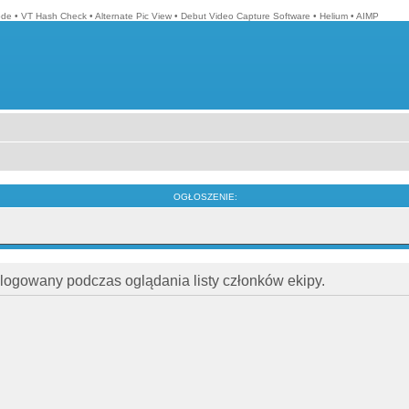
ode
•
VT Hash Check
•
Alternate Pic View
•
Debut Video Capture Software
•
Helium
•
AIMP
OGŁOSZENIE:
alogowany podczas oglądania listy członków ekipy.