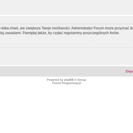
ko kilka chwil, ale zwiększa Twoje możliwości. Administrator Forum może przyzna
tutaj zasadami. Pamiętaj także, by czytać regulaminy poszczególnych forów.
Ekip
Powered by
phpBB
© Group
Forum Programosy.pl