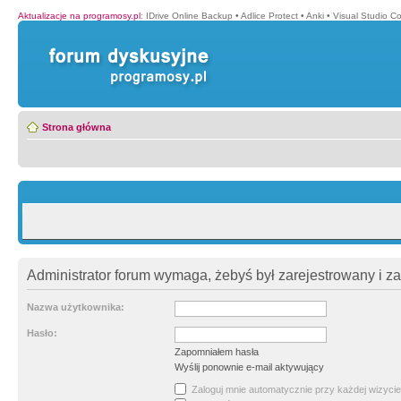
Aktualizacje na programosy.pl
:
IDrive Online Backup
•
Adlice Protect
•
Anki
•
Visual Studio C
Strona główna
Administrator forum wymaga, żebyś był zarejestrowany i z
Nazwa użytkownika:
Hasło:
Zapomniałem hasła
Wyślij ponownie e-mail aktywujący
Zaloguj mnie automatycznie przy każdej wizycie