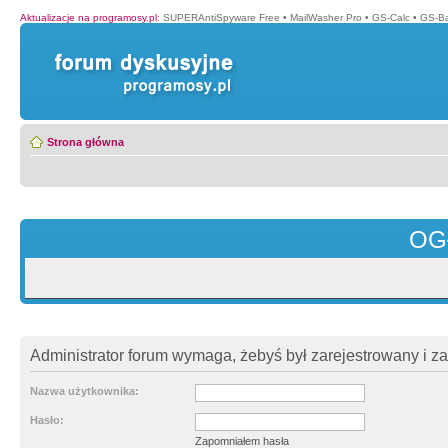
Aktualizacje na programosy.pl
:
SUPERAntiSpyware Free
•
MailWasher Pro
•
GS-Calc
•
GS-B
Strona główna
OG
Administrator forum wymaga, żebyś był zarejestrowany i z
Nazwa użytkownika:
Hasło:
Zapomniałem hasła