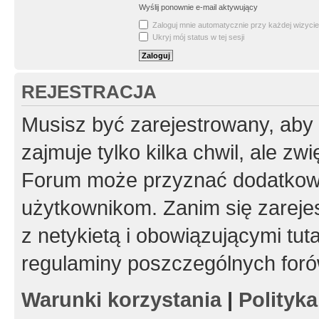
Wyślij ponownie e-mail aktywujący
Zaloguj mnie automatycznie przy każdej wizycie
Ukryj mój status w tej sesji
REJESTRACJA
Musisz być zarejestrowany, aby
zajmuje tylko kilka chwil, ale z
Forum może przyznać dodatkow
użytkownikom. Zanim się zarejes
z netykietą i obowiązującymi tut
regulaminy poszczególnych foró
Warunki korzystania
|
Polityk