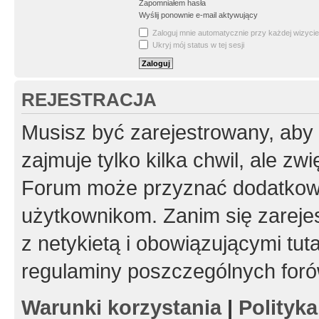
Zapomniałem hasła
Wyślij ponownie e-mail aktywujący
Zaloguj mnie automatycznie przy każdej wizycie
Ukryj mój status w tej sesji
REJESTRACJA
Musisz być zarejestrowany, aby
zajmuje tylko kilka chwil, ale z
Forum może przyznać dodatkow
użytkownikom. Zanim się zarejes
z netykietą i obowiązującymi tut
regulaminy poszczególnych foró
Warunki korzystania
|
Polityk