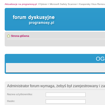
Aktualizacje na programosy.pl
:
XYplorer
•
Microsoft Safety Scanner
•
Kaspersky Virus Remova
Strona główna
OG
Administrator forum wymaga, żebyś był zarejestrowany i z
Nazwa użytkownika:
Hasło: