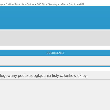
ase
•
Calibre Portable
•
Calibre
•
360 Total Security
•
n-Track Studio
•
AIMP
OGŁOSZENIE:
alogowany podczas oglądania listy członków ekipy.