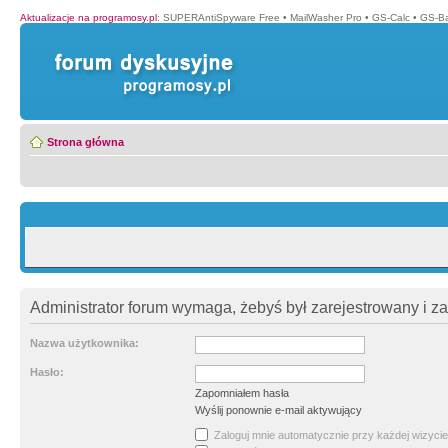
Aktualizacje na programosy.pl
:
SUPERAntiSpyware Free
•
MailWasher Pro
•
GS-Calc
•
GS-B
Strona główna
Administrator forum wymaga, żebyś był zarejestrowany i z
Nazwa użytkownika:
Hasło:
Zapomniałem hasła
Wyślij ponownie e-mail aktywujący
Zaloguj mnie automatycznie przy każdej wizycie