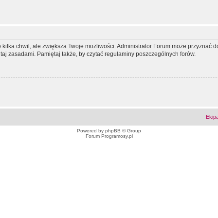
ko kilka chwil, ale zwiększa Twoje możliwości. Administrator Forum może przyzna
tutaj zasadami. Pamiętaj także, by czytać regulaminy poszczególnych forów.
Ekip
Powered by
phpBB
© Group
Forum Programosy.pl