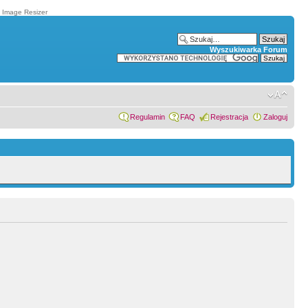
t Image Resizer
Wyszukiwarka Forum
Regulamin
FAQ
Rejestracja
Zaloguj