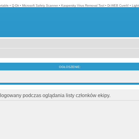
ortable
•
Q-Dir
•
Microsoft Safety Scanner
•
Kaspersky Virus Removal Tool
•
Dr.WEB CureIt!
•
Ligh
OGŁOSZENIE:
alogowany podczas oglądania listy członków ekipy.