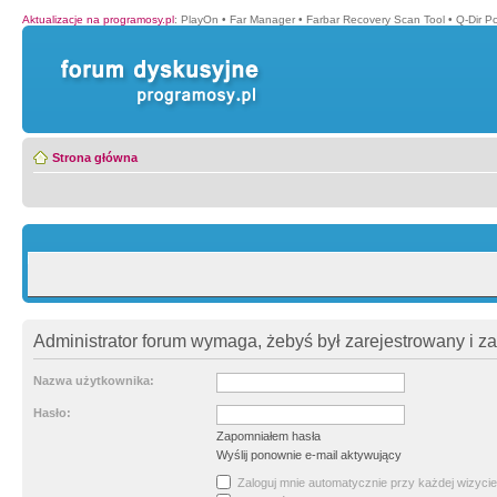
Aktualizacje na programosy.pl
:
PlayOn
•
Far Manager
•
Farbar Recovery Scan Tool
•
Q-Dir P
Strona główna
Administrator forum wymaga, żebyś był zarejestrowany i z
Nazwa użytkownika:
Hasło:
Zapomniałem hasła
Wyślij ponownie e-mail aktywujący
Zaloguj mnie automatycznie przy każdej wizycie