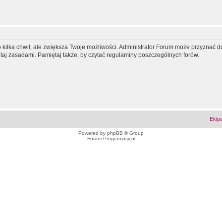
ko kilka chwil, ale zwiększa Twoje możliwości. Administrator Forum może przyzna
tutaj zasadami. Pamiętaj także, by czytać regulaminy poszczególnych forów.
Ekip
Powered by
phpBB
© Group
Forum Programosy.pl