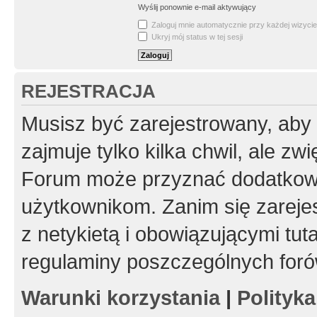
Wyślij ponownie e-mail aktywujący
Zaloguj mnie automatycznie przy każdej wizycie
Ukryj mój status w tej sesji
REJESTRACJA
Musisz być zarejestrowany, aby
zajmuje tylko kilka chwil, ale z
Forum może przyznać dodatkow
użytkownikom. Zanim się zarejes
z netykietą i obowiązującymi tut
regulaminy poszczególnych foró
Warunki korzystania
|
Polityk