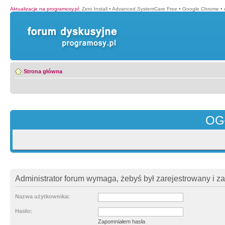
Aktualizacje na programosy.pl
:
Zero Install
•
Advanced SystemCare Free
•
Google Chrome
•
Strona główna
OG
Administrator forum wymaga, żebyś był zarejestrowany i z
Nazwa użytkownika:
Hasło:
Zapomniałem hasła