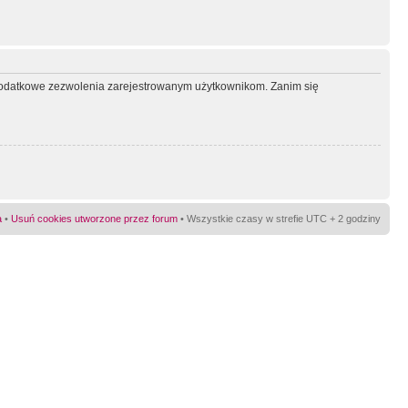
ć dodatkowe zezwolenia zarejestrowanym użytkownikom. Zanim się
a
•
Usuń cookies utworzone przez forum
• Wszystkie czasy w strefie UTC + 2 godziny