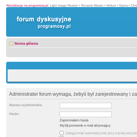
Aktualizacje na programosy.pl
:
Light Image Resizer
•
Rename Master
•
Helium
•
Opera
•
Chr
Strona główna
Administrator forum wymaga, żebyś był zarejestrowany i z
Nazwa użytkownika:
Hasło:
Zapomniałem hasła
Wyślij ponownie e-mail aktywujący
Zaloguj mnie automatycznie przy każdej wizycie