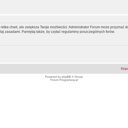
ko kilka chwil, ale zwiększa Twoje możliwości. Administrator Forum może przyzna
tutaj zasadami. Pamiętaj także, by czytać regulaminy poszczególnych forów.
Ekip
Powered by
phpBB
© Group
Forum Programosy.pl