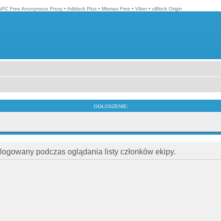
isPC Free Anonymous Proxy
•
Adblock Plus
•
Mixmax Free
•
Viber
•
uBlock Origin
OGŁOSZENIE:
alogowany podczas oglądania listy członków ekipy.