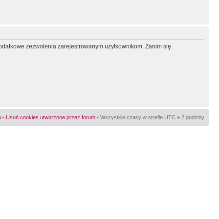
ć dodatkowe zezwolenia zarejestrowanym użytkownikom. Zanim się
a
•
Usuń cookies utworzone przez forum
• Wszystkie czasy w strefie UTC + 2 godziny