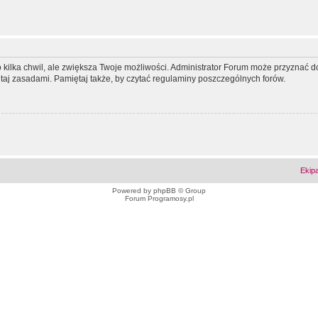
ko kilka chwil, ale zwiększa Twoje możliwości. Administrator Forum może przyzna
tutaj zasadami. Pamiętaj także, by czytać regulaminy poszczególnych forów.
Ekip
Powered by
phpBB
© Group
Forum Programosy.pl