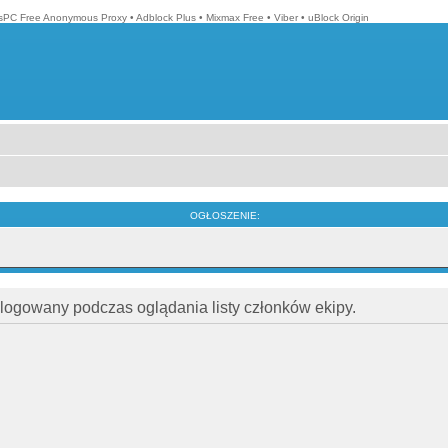
isPC Free Anonymous Proxy
•
Adblock Plus
•
Mixmax Free
•
Viber
•
uBlock Origin
OGŁOSZENIE:
alogowany podczas oglądania listy członków ekipy.