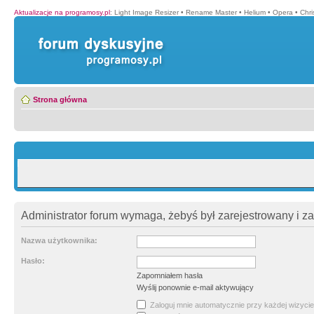
Aktualizacje na programosy.pl
:
Light Image Resizer
•
Rename Master
•
Helium
•
Opera
•
Chr
Strona główna
Administrator forum wymaga, żebyś był zarejestrowany i z
Nazwa użytkownika:
Hasło:
Zapomniałem hasła
Wyślij ponownie e-mail aktywujący
Zaloguj mnie automatycznie przy każdej wizycie