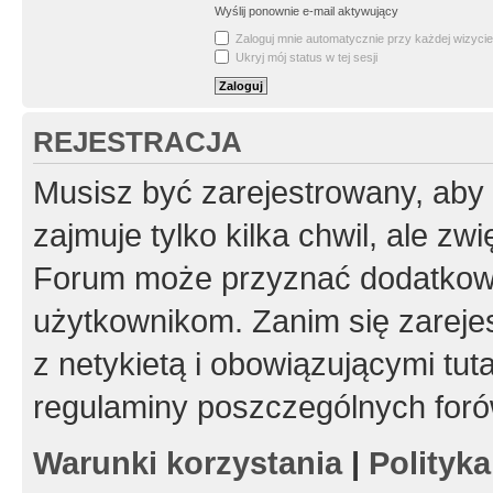
Wyślij ponownie e-mail aktywujący
Zaloguj mnie automatycznie przy każdej wizycie
Ukryj mój status w tej sesji
REJESTRACJA
Musisz być zarejestrowany, aby
zajmuje tylko kilka chwil, ale z
Forum może przyznać dodatkow
użytkownikom. Zanim się zarejes
z netykietą i obowiązującymi tut
regulaminy poszczególnych foró
Warunki korzystania
|
Polityk