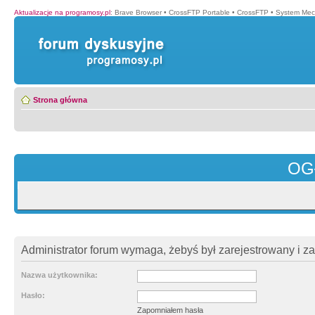
Aktualizacje na programosy.pl
:
Brave Browser
•
CrossFTP Portable
•
CrossFTP
•
System Mec
Strona główna
OG
Administrator forum wymaga, żebyś był zarejestrowany i z
Nazwa użytkownika:
Hasło:
Zapomniałem hasła