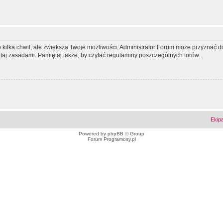
ko kilka chwil, ale zwiększa Twoje możliwości. Administrator Forum może przyzna
tutaj zasadami. Pamiętaj także, by czytać regulaminy poszczególnych forów.
Ekip
Powered by
phpBB
© Group
Forum Programosy.pl