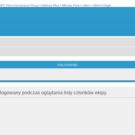
isPC Free Anonymous Proxy
•
Adblock Plus
•
Mixmax Free
•
Viber
•
uBlock Origin
OGŁOSZENIE:
alogowany podczas oglądania listy członków ekipy.