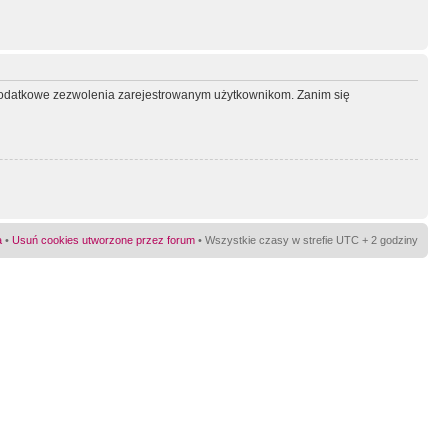
ć dodatkowe zezwolenia zarejestrowanym użytkownikom. Zanim się
a
•
Usuń cookies utworzone przez forum
• Wszystkie czasy w strefie UTC + 2 godziny