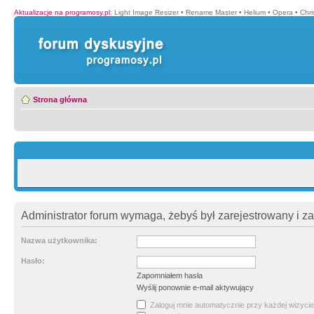
Aktualizacje na programosy.pl
:
Light Image Resizer
•
Rename Master
•
Helium
•
Opera
•
Chr
Strona główna
Administrator forum wymaga, żebyś był zarejestrowany i z
Nazwa użytkownika:
Hasło:
Zapomniałem hasła
Wyślij ponownie e-mail aktywujący
Zaloguj mnie automatycznie przy każdej wizycie