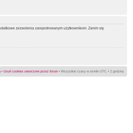
ć dodatkowe zezwolenia zarejestrowanym użytkownikom. Zanim się
a
•
Usuń cookies utworzone przez forum
• Wszystkie czasy w strefie UTC + 2 godziny