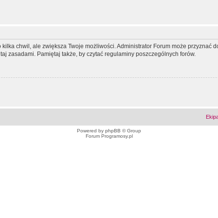
ko kilka chwil, ale zwiększa Twoje możliwości. Administrator Forum może przyzna
tutaj zasadami. Pamiętaj także, by czytać regulaminy poszczególnych forów.
Ekip
Powered by
phpBB
© Group
Forum Programosy.pl