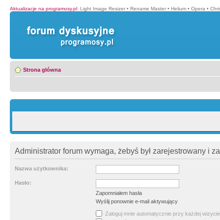
Aktualizacje na programosy.pl
:
Light Image Resizer
•
Rename Master
•
Helium
•
Opera
•
Chr
Strona główna
Administrator forum wymaga, żebyś był zarejestrowany i z
Nazwa użytkownika:
Hasło:
Zapomniałem hasła
Wyślij ponownie e-mail aktywujący
Zaloguj mnie automatycznie przy każdej wizycie