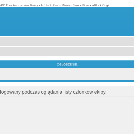
isPC Free Anonymous Proxy
•
Adblock Plus
•
Mixmax Free
•
Viber
•
uBlock Origin
OGŁOSZENIE:
alogowany podczas oglądania listy członków ekipy.