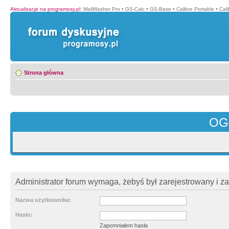
Aktualizacje na programosy.pl
:
MailWasher Pro
•
GS-Calc
•
GS-Base
•
Calibre Portable
•
Cali
Strona główna
OG
Administrator forum wymaga, żebyś był zarejestrowany i z
Nazwa użytkownika:
Hasło:
Zapomniałem hasła