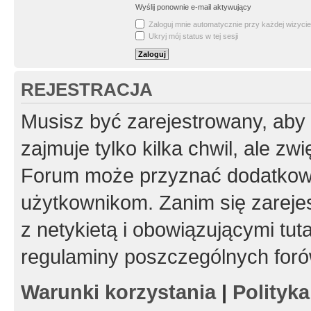
Wyślij ponownie e-mail aktywujący
Zaloguj mnie automatycznie przy każdej wizycie
Ukryj mój status w tej sesji
REJESTRACJA
Musisz być zarejestrowany, aby
zajmuje tylko kilka chwil, ale z
Forum może przyznać dodatkow
użytkownikom. Zanim się zarejes
z netykietą i obowiązującymi tut
regulaminy poszczególnych foró
Warunki korzystania
|
Polityk