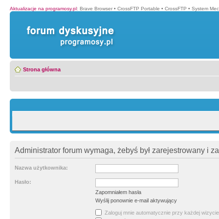
Aktualizacje na programosy.pl
:
Brave Browser
•
CrossFTP Portable
•
CrossFTP
•
System Mec
Strona główna
Administrator forum wymaga, żebyś był zarejestrowany i z
Nazwa użytkownika:
Hasło:
Zapomniałem hasła
Wyślij ponownie e-mail aktywujący
Zaloguj mnie automatycznie przy każdej wizycie