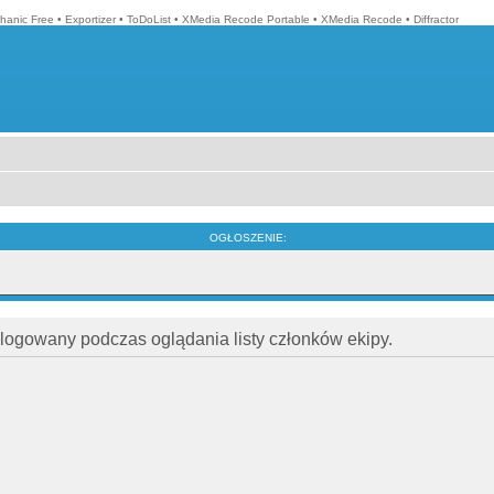
hanic Free
•
Exportizer
•
ToDoList
•
XMedia Recode Portable
•
XMedia Recode
•
Diffractor
OGŁOSZENIE:
alogowany podczas oglądania listy członków ekipy.