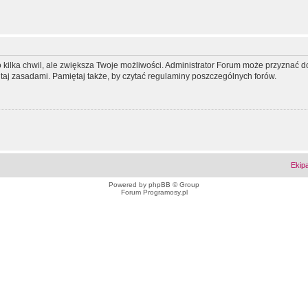
ko kilka chwil, ale zwiększa Twoje możliwości. Administrator Forum może przyzna
tutaj zasadami. Pamiętaj także, by czytać regulaminy poszczególnych forów.
Ekip
Powered by
phpBB
© Group
Forum Programosy.pl