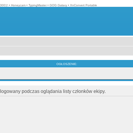
3001!
•
Honeycam
•
TypingMaster
•
GOG Galaxy
•
XnConvert Portable
OGŁOSZENIE:
alogowany podczas oglądania listy członków ekipy.