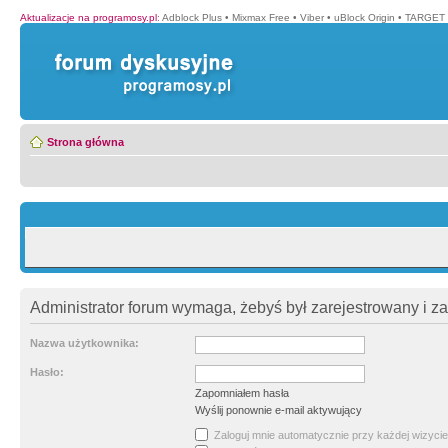
Aktualizacje na programosy.pl
:
Adblock Plus
•
Mixmax Free
•
Viber
•
uBlock Origin
•
TARGET 
Strona główna
Administrator forum wymaga, żebyś był zarejestrowany i z
Nazwa użytkownika:
Hasło:
Zapomniałem hasła
Wyślij ponownie e-mail aktywujący
Zaloguj mnie automatycznie przy każdej wizycie