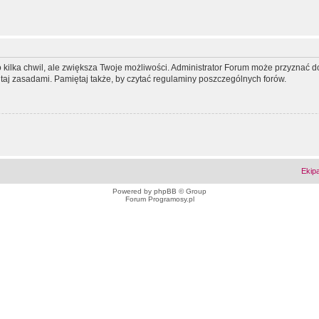
ko kilka chwil, ale zwiększa Twoje możliwości. Administrator Forum może przyzna
tutaj zasadami. Pamiętaj także, by czytać regulaminy poszczególnych forów.
Ekip
Powered by
phpBB
© Group
Forum Programosy.pl