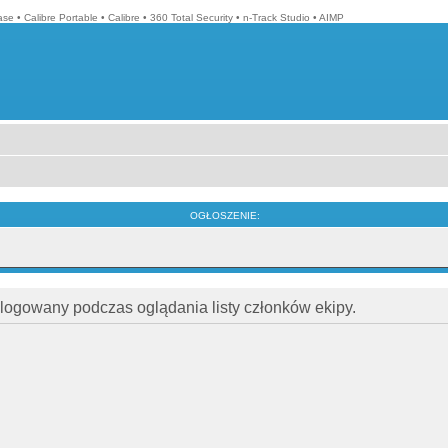
ase
•
Calibre Portable
•
Calibre
•
360 Total Security
•
n-Track Studio
•
AIMP
OGŁOSZENIE:
alogowany podczas oglądania listy członków ekipy.