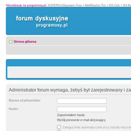
Aktualizacje na programosy.pl
:
SUPERAntiSpyware Free
•
MailWasher Pro
•
GS-Calc
•
GS-B
Strona główna
Administrator forum wymaga, żebyś był zarejestrowany i z
Nazwa użytkownika:
Hasło:
Zapomniałem hasła
Wyślij ponownie e-mail aktywujący
Zaloguj mnie automatycznie przy każdej wizycie