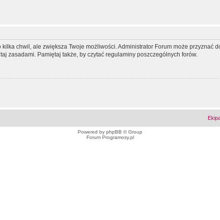
ko kilka chwil, ale zwiększa Twoje możliwości. Administrator Forum może przyzna
tutaj zasadami. Pamiętaj także, by czytać regulaminy poszczególnych forów.
Ekip
Powered by
phpBB
© Group
Forum Programosy.pl