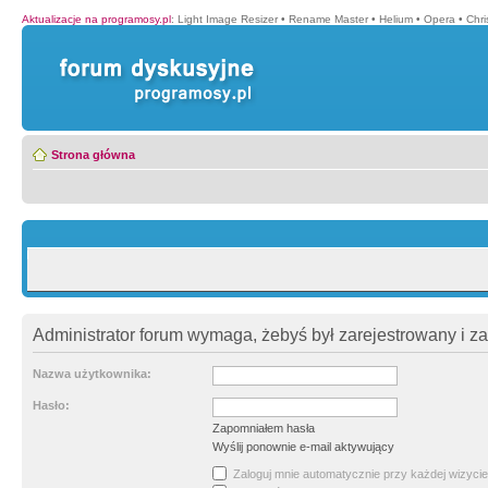
Aktualizacje na programosy.pl
:
Light Image Resizer
•
Rename Master
•
Helium
•
Opera
•
Chr
Strona główna
Administrator forum wymaga, żebyś był zarejestrowany i z
Nazwa użytkownika:
Hasło:
Zapomniałem hasła
Wyślij ponownie e-mail aktywujący
Zaloguj mnie automatycznie przy każdej wizycie