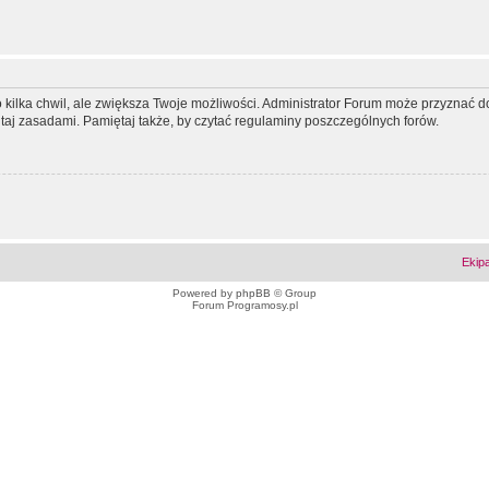
ko kilka chwil, ale zwiększa Twoje możliwości. Administrator Forum może przyzna
tutaj zasadami. Pamiętaj także, by czytać regulaminy poszczególnych forów.
Ekip
Powered by
phpBB
© Group
Forum Programosy.pl