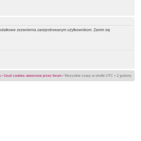
ć dodatkowe zezwolenia zarejestrowanym użytkownikom. Zanim się
a
•
Usuń cookies utworzone przez forum
• Wszystkie czasy w strefie UTC + 2 godziny