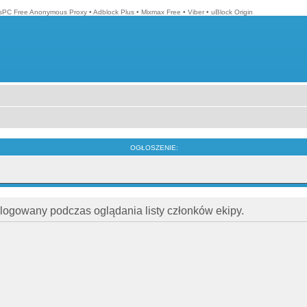
isPC Free Anonymous Proxy
•
Adblock Plus
•
Mixmax Free
•
Viber
•
uBlock Origin
OGŁOSZENIE:
alogowany podczas oglądania listy członków ekipy.