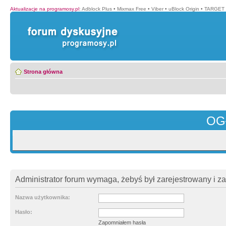
Aktualizacje na programosy.pl
:
Adblock Plus
•
Mixmax Free
•
Viber
•
uBlock Origin
•
TARGET 
Strona główna
OG
Administrator forum wymaga, żebyś był zarejestrowany i z
Nazwa użytkownika:
Hasło:
Zapomniałem hasła