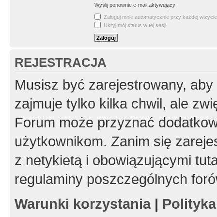
Wyślij ponownie e-mail aktywujący
Zaloguj mnie automatycznie przy każdej wizycie
Ukryj mój status w tej sesji
REJESTRACJA
Musisz być zarejestrowany, aby
zajmuje tylko kilka chwil, ale z
Forum może przyznać dodatkow
użytkownikom. Zanim się zarejes
z netykietą i obowiązującymi tut
regulaminy poszczególnych foró
Warunki korzystania
|
Polityk