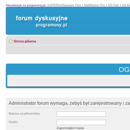
Aktualizacje na programosy.pl
:
SUPERAntiSpyware Free
•
MailWasher Pro
•
GS-Calc
•
GS-B
Strona główna
OG
Administrator forum wymaga, żebyś był zarejestrowany i z
Nazwa użytkownika:
Hasło:
Zapomniałem hasła