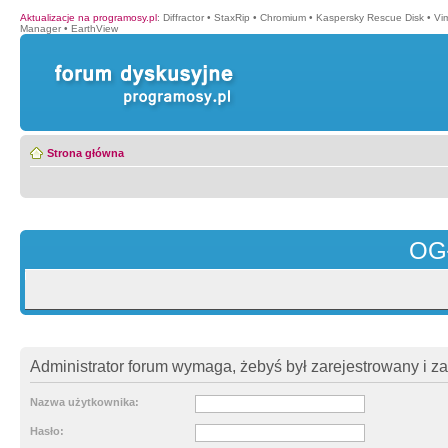
Aktualizacje na programosy.pl
:
Diffractor
•
StaxRip
•
Chromium
•
Kaspersky Rescue Disk
•
Vi
Manager
•
EarthView
Strona główna
OG
Administrator forum wymaga, żebyś był zarejestrowany i z
Nazwa użytkownika:
Hasło: