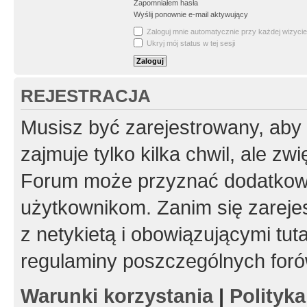
Zapomniałem hasła
Wyślij ponownie e-mail aktywujący
Zaloguj mnie automatycznie przy każdej wizycie
Ukryj mój status w tej sesji
REJESTRACJA
Musisz być zarejestrowany, aby
zajmuje tylko kilka chwil, ale z
Forum może przyznać dodatkow
użytkownikom. Zanim się zarejes
z netykietą i obowiązującymi tut
regulaminy poszczególnych foró
Warunki korzystania
|
Polityk